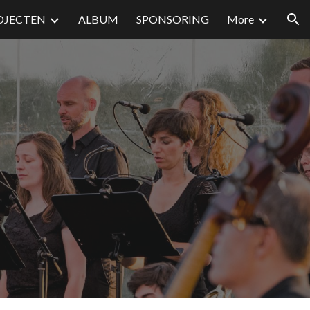
OJECTEN
ALBUM
SPONSORING
More
ion